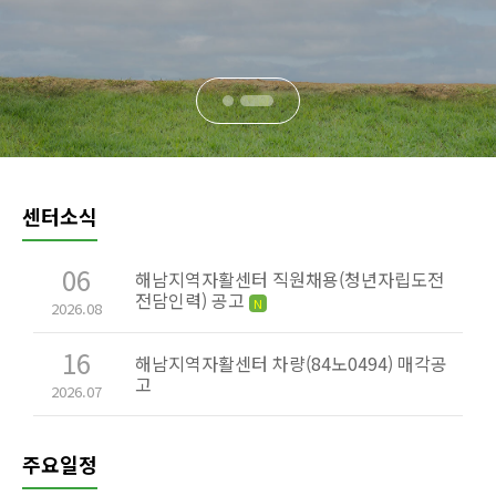
센터소식
06
해남지역자활센터 직원채용(청년자립도전
전담인력) 공고
N
2026.08
16
해남지역자활센터 차량(84노0494) 매각공
고
2026.07
주요일정