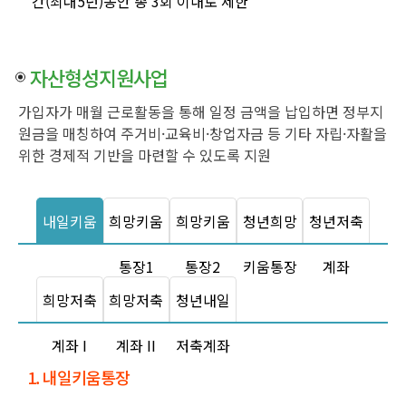
간(최대5년)동안 총 3회 이내로 제한
자산형성지원사업
가입자가 매월 근로활동을 통해 일정 금액을 납입하면 정부지
원금을 매칭하여 주거비·교육비·창업자금 등 기타 자립·자활을
위한 경제적 기반을 마련할 수 있도록 지원
내일키움
희망키움
희망키움
청년희망
청년저축
통장
통장1
통장2
키움통장
계좌
희망저축
희망저축
청년내일
계좌 I
계좌 II
저축계좌
1. 내일키움통장