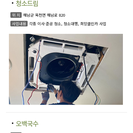
청소드림
위 치
해남군 옥천면 해남로 820
사업내용
각종 이사·준공 청소, 청소대행, 희망클린카 사업
오백국수