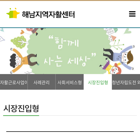
자활근로사업이란?
사례관리
사회서비스형
시장진입형
청년자립도전 
시장진입형