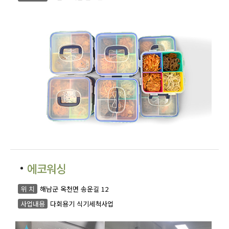
에코워싱
위 치
해남군 옥천면 송운길 12
사업내용
다회용기 식기세척사업